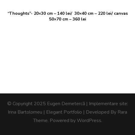
“Thoughts”- 20×30 cm – 140 lei/ 30×40 cm – 220 lei/ canvas
50×70 cm – 360 lei
© Copyright 2025 Eugen Demetercă | Implementare site:
Irina Bartolomeu |
Elegant Portfolio | Developed By
Rara
Theme
. Powered by
WordPress
.