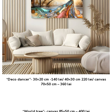
“Deco dancer”- 30×20 cm -140 lei/ 40×30 cm 220 lei/ canvas
70×50 cm – 360 lei
“World tree”- canvas 85×50 cm – 400 lei