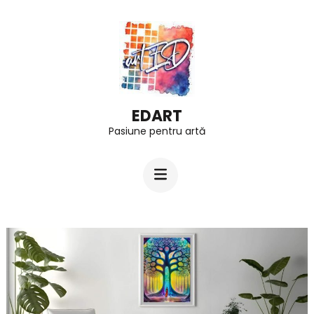
Skip
to
content
(Press
Enter)
EDART
Pasiune pentru artă