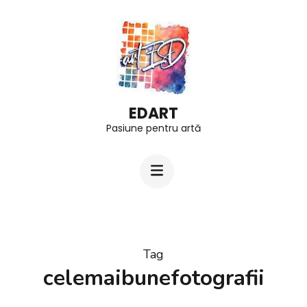
Skip
to
content
(Press
Enter)
EDART
Pasiune pentru artă
Tag
celemaibunefotografii