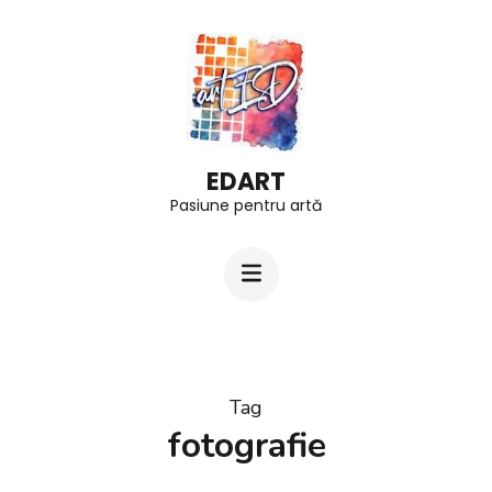
Skip
to
content
(Press
Enter)
EDART
Pasiune pentru artă
Tag
fotografie