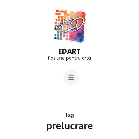
Skip
to
content
(Press
Enter)
EDART
Pasiune pentru artă
Tag
prelucrare