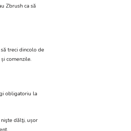
au Zbrush ca să
să treci dincolo de
 și comenzile.
i obligatoriu la
nişte dălţi, ușor
ent.