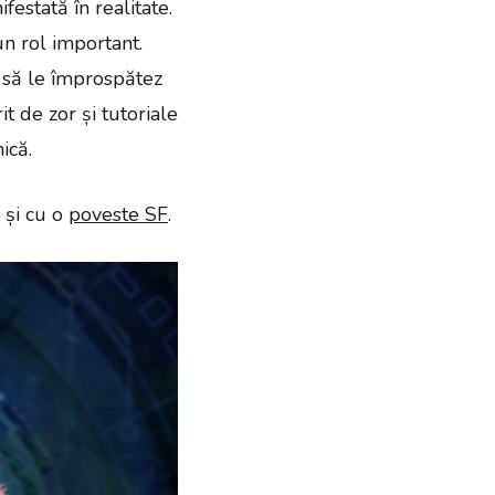
festată în realitate.
un rol important.
să le împrospătez
t de zor și tutoriale
ică.
 și cu o
poveste SF
.