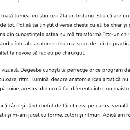
toată lumea, eu știu ce-i ăla un bisturiu. Știu că are u
de tot. Pot să tai liniștit diverse chestii cu el, ba chiar 
una din cunoștințele astea nu mă transformă într-un chir
studiu într-ale anatomiei (nu mai spun de cei de practică)
flat la nevoie să fac eu pe chirurgul.
ia vizuală. Degeaba cunoști la perfecție orice program d
culoare, ritm, lumină, despre anatomie (cea artistică nu
pă mine, acestea din urmă fac diferența între un maistr
ă când și când cheful de făcut ceva pe partea vizuală. 
lii și m-am jucat cu forme, culori și ritmuri. Adică am fo