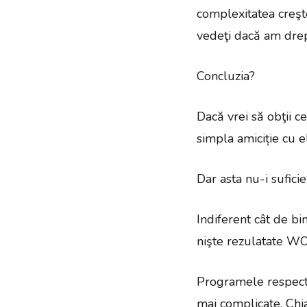
complexitatea creşt
vedeţi dacă am drep
Concluzia?
Dacă vrei să obţii c
simpla amiciție cu e
Dar asta nu-i suficie
Indiferent cât de bi
nişte rezulatate W
Programele respectiv
mai complicate. Chia