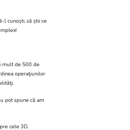
-l cunoști, să știi ce
complex!
ai mult de 500 de
rdinea operaţiunilor
lităţi.
 nu pot spune că am
pre cele 3D,