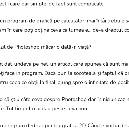
estii care par simple, de fapt sunt complicate.
-un program de grafică pe calculator, mai întâi trebuie să
gram în care poți obține ceva ca lumea e… de-a dreptul 
uzit de Photoshop măcar o dată-n viaţă?
dat, undeva pe net, un articol care spunea că sunt m
oţi face in program. Dacă pun la socoteală şi faptul că o
 ceea ce obţii la final, ajung spre o infinitate de posibi
d că ştiu câte ceva despre Photoshop dar în niciun caz
ace. Tot timpul mai dau peste ceva nou.
n program dedicat pentru grafica 2D. Când e vorba des