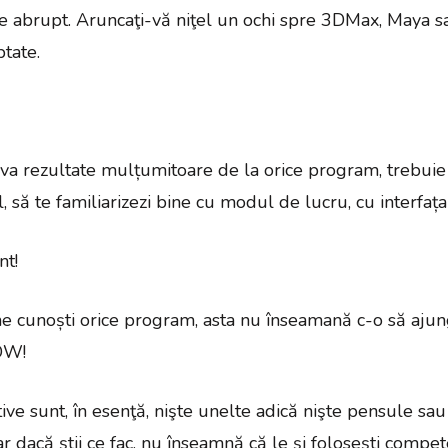
e abrupt. Aruncaţi-vă niţel un ochi spre 3DMax, Maya s
tate.
eva rezultate mulțumitoare de la orice program, trebuie 
l, să te familiarizezi bine cu modul de lucru, cu interfața
nt!
ne cunoști orice program, asta nu înseamană c-o să ajung
OW!
e sunt, în esenţă, nişte unelte adică nişte pensule sau 
r dacă știi ce fac, nu înseamnă că le și folosești compet