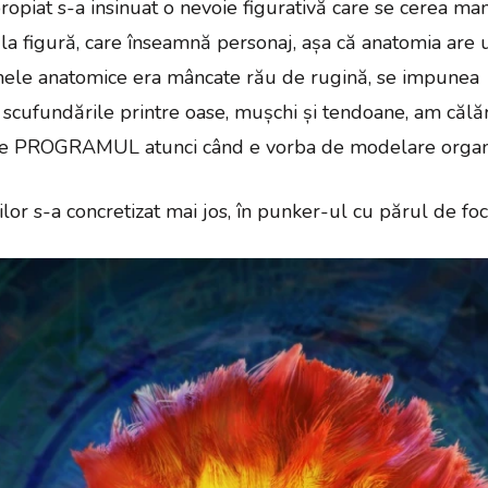
ropiat s-a insinuat o nevoie figurativă care se cerea mani
e la figură, care înseamnă personaj, așa că anatomia are 
ele anatomice era mâncate rău de rugină, se impunea 
u scufundările printre oase, mușchi și tendoane, am călări
e e PROGRAMUL atunci când e vorba de modelare organ
lor s-a concretizat mai jos, în punker-ul cu părul de foc