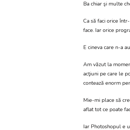
Ba chiar şi multe ch
Ca să faci orice într
face. Iar orice pro
E cineva care n-a a
Am văzut la moment 
acţiuni pe care le p
contează enorm pentru
Mie-mi place să cre
aflat tot ce poate f
Iar Photoshopul e u