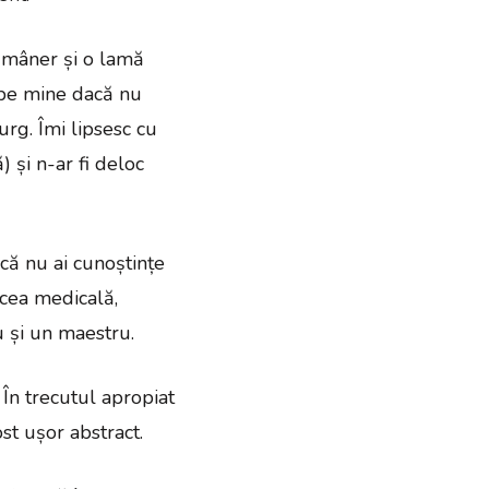
n mâner și o lamă
și pe mine dacă nu
urg. Îmi lipsesc cu
 și n-ar fi deloc
acă nu ai cunoștințe
 cea medicală,
u și un maestru.
În trecutul apropiat
st ușor abstract.