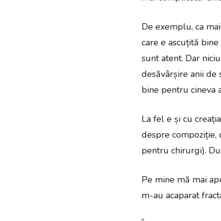
De exemplu, ca mai 
care e ascuțită bine 
sunt atent. Dar nici
desăvârșire anii de 
bine pentru cineva a
La fel e și cu creaț
despre compoziție, 
pentru chirurgi). Du
Pe mine mă mai apuc
m-au acaparat fracta