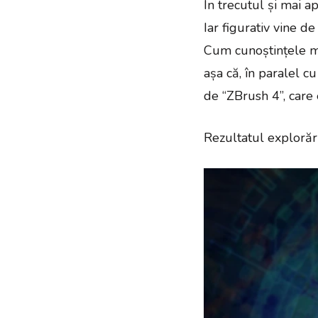
În trecutul și mai ap
Iar figurativ vine d
Cum cunoștințele m
așa că, în paralel c
de “ZBrush 4”, car
Rezultatul explorări